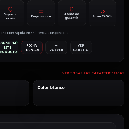
3 años de
Soporte
Pago seguro
Envío 24/48h
garantía
técnico
pedición rápida en referencias disponibles
CONSULTA
FICHA
←
VER
ESTE
TÉCNICA
VOLVER
CARRITO
RODUCTO
VER TODAS LAS CARACTERÍSTICAS
Color blanco