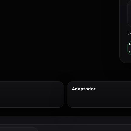
Ex
P
Adaptador