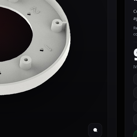
C
a
Re
c
IV