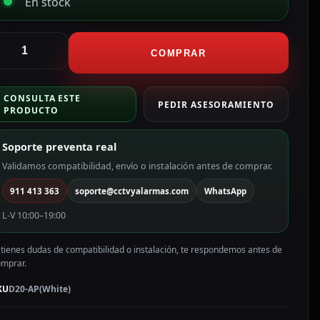
En stock
ikvision
ikvisionAdaptador
COMPRAR
oporte
e
CONSULTA ESTE
echoPara
PEDIR ASESORAMIENTO
PRODUCTO
amera
omoAleación
Soporte preventa real
e
luminioColor
Validamos compatibilidad, envío o instalación antes de comprar.
lanco
911 413 363
soporte@cctvyalarmas.com
WhatsApp
olor
lanco
L-V 10:00–19:00
20-
P(White)
 tienes dudas de compatibilidad o instalación, te respondemos antes de
antidad
omprar.
KU
D20-AP(White)