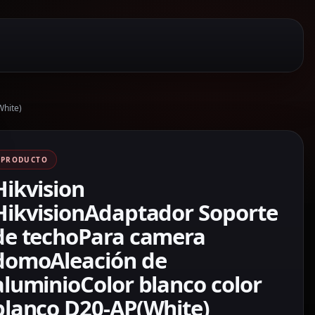
White)
PRODUCTO
Hikvision
HikvisionAdaptador Soporte
de techoPara camera
domoAleación de
aluminioColor blanco color
blanco D20-AP(White)