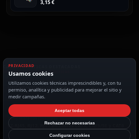
3,15
€
PRIVACIDAD
CARACTERÍSTICAS DESTACADAS
VER TODAS LAS CARACTERÍSTICAS
Usamos cookies
Utilizamos cookies técnicas imprescindibles y, con tu
Herramienta crimpadora
permiso, analítica y publicidad para mejorar el sitio y
medir campañas.
Aceptar todas
Compatible con conectores
Rechazar no necesarias
EZ-RJ45, RJ12, RJ11 en cables CAT3, CAT5/5E y CAT6
Configurar cookies