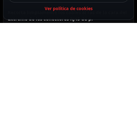
Ver política de cookies
Recorta limpiamente los cables al ras de la cara del
extremo de los conectores RJ45 de p.
Construcción de alta durabilidad y diseño
ergonómico
DESCRIPCIÓN
ESPECIFICACIONES
CONTENIDO DEL PAQUETE