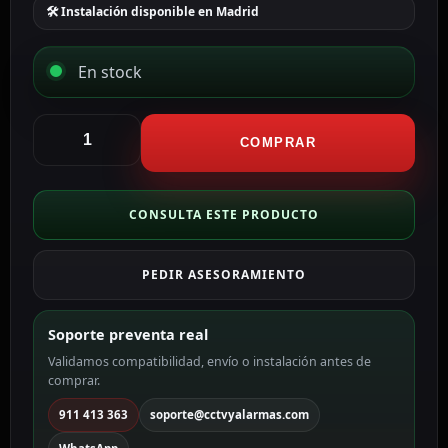
🛠 Instalación disponible en Madrid
En stock
CCTV
&
COMPRAR
Alarmas
Herramienta
crimpadora
CONSULTA ESTE PRODUCTO
para
conector
PEDIR ASESORAMIENTO
pasante
CON300-
CRIM-
Soporte preventa real
PRO-
Validamos compatibilidad, envío o instalación antes de
EZ
comprar.
cantidad
911 413 363
soporte@cctvyalarmas.com