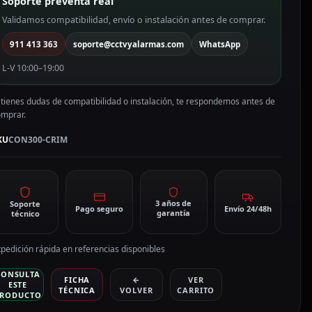
Soporte preventa real
e
lta
Validamos compatibilidad, envío o instalación antes de comprar.
alidad
911 413 363
soporte@cctvyalarmas.com
WhatsApp
ON300-
RIM
L-V 10:00–19:00
antidad
 tienes dudas de compatibilidad o instalación, te respondemos antes de
omprar.
KU
CON300-CRIM
3 años de
Soporte
Pago seguro
Envío 24/48h
garantía
técnico
pedición rápida en referencias disponibles
CONSULTA
FICHA
←
VER
ESTE
TÉCNICA
VOLVER
CARRITO
RODUCTO