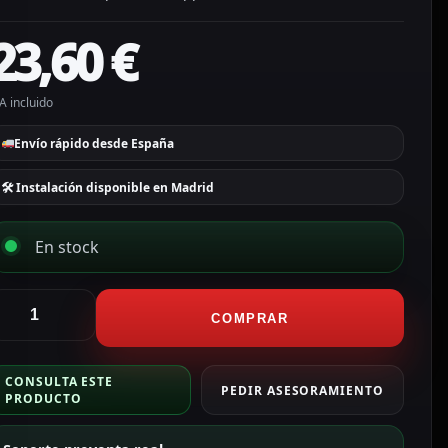
23,60
€
A incluido
Envío rápido desde España
🛠 Instalación disponible en Madrid
En stock
CTV
COMPRAR
larmas
erramienta
CONSULTA ESTE
rimpadora
PEDIR ASESORAMIENTO
PRODUCTO
odelo
rofesional