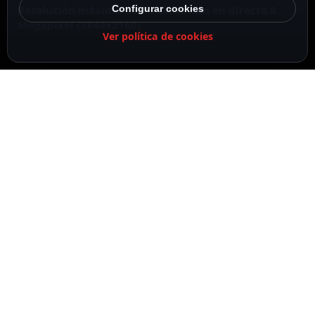
Resolución máxima de visualización en directo 8
Configurar cookies
Megapíxel (3840x2160)
Ver política de cookies
DESCRIPCIÓN
ESPECIFICACIONES
CONTENIDO DEL PAQUETE
DESCRIPCIÓN
Ajax
Grabador NVR