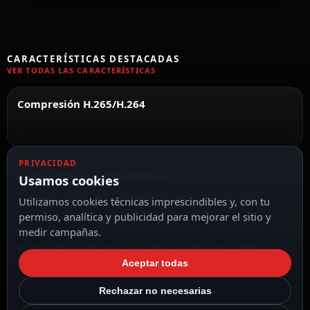
CARACTERÍSTICAS DESTACADAS
VER TODAS LAS CARACTERÍSTICAS
Compresión H.265/H.264
PRIVACIDAD
Compatible con ONVIF/RTSP
Usamos cookies
Utilizamos cookies técnicas imprescindibles y, con tu
permiso, analítica y publicidad para mejorar el sitio y
medir campañas.
Resolución máxima de grabación hasta 12MP
Aceptar todas
Rechazar no necesarias