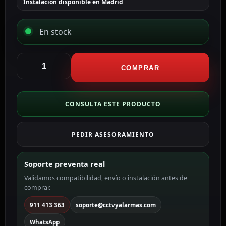
Instalación disponible en Madrid
En stock
Ajax
Grabador
COMPRAR
NVR
16
canales
CONSULTA ESTE PRODUCTO
AJ-
NVR116-
PEDIR ASESORAMIENTO
B
cantidad
Soporte preventa real
Validamos compatibilidad, envío o instalación antes de
comprar.
911 413 363
soporte@cctvyalarmas.com
WhatsApp