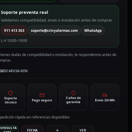
limentación
ndustrial
Soporte preventa real
e
lta
Validamos compatibilidad, envío o instalación antes de comprar.
ama
911 413 363
soporte@cctvyalarmas.com
WhatsApp
C48V3A-
IN
L-V 10:00–19:00
antidad
 tienes dudas de compatibilidad o instalación, te respondemos antes de
omprar.
KU
DC48V3A-DIN
3 años de
Soporte
Pago seguro
Envío 24/48h
garantía
técnico
pedición rápida en referencias disponibles
CONSULTA
FICHA
←
VER