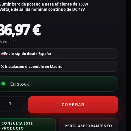
Suministro de potencia neta eficiente de 150W
Voltaje de salida nominal continuo de DC 48V
36,97
€
A incluido
Envío rápido desde España
🛠 Instalación disponible en Madrid
En stock
CTV
COMPRAR
larmas
uente
CONSULTA ESTE
e
PEDIR ASESORAMIENTO
PRODUCTO