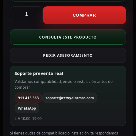
Dmtech
Fuente
COMPRAR
de
alimentación
DMTECH
CONSULTA ESTE PRODUCTO
DMT-
FP9000P
PEDIR ASESORAMIENTO
cantidad
Soporte preventa real
Validamos compatibilidad, envío o instalación antes de
comprar.
911 413 363
soporte@cctvyalarmas.com
WhatsApp
L-V 10:00–19:00
Si tienes dudas de compatibilidad o instalación, te respondemos