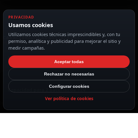
PRIVACIDAD
Usamos cookies
Utilizamos cookies técnicas imprescindibles y, con tu
CARACTERÍSTICAS DESTACADAS
permiso, analítica y publicidad para mejorar el sitio y
VER TODAS LAS CARACTERÍSTICAS
medir campañas.
Salida auxiliar de fallo
Aceptar todas
Rechazar no necesarias
Configurar cookies
Capacidad para 2 baterías de 12V
Ver política de cookies
DMTECH