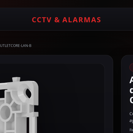
CCTV & ALARMAS
J-OUTLETCORE-LAN-B
C
a
Re