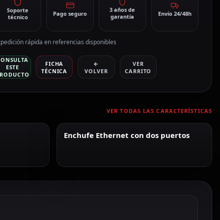
3 años de
Soporte
Pago seguro
Envío 24/48h
garantía
técnico
pedición rápida en referencias disponibles
CONSULTA
FICHA
←
VER
ESTE
TÉCNICA
VOLVER
CARRITO
RODUCTO
VER TODAS LAS CARACTERÍSTICAS
Enchufe Ethernet con dos puertos