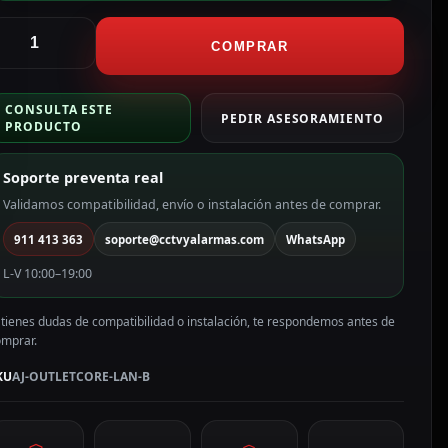
jax
nchufe
COMPRAR
thernet
on
CONSULTA ESTE
os
PEDIR ASESORAMIENTO
PRODUCTO
uertos
olor
Soporte preventa real
egro
J-
Validamos compatibilidad, envío o instalación antes de comprar.
UTLETCORE-
911 413 363
soporte@cctvyalarmas.com
WhatsApp
AN-
L-V 10:00–19:00
antidad
 tienes dudas de compatibilidad o instalación, te respondemos antes de
omprar.
KU
AJ-OUTLETCORE-LAN-B