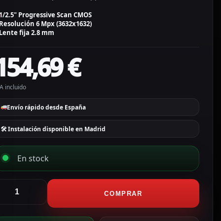
1/2.5" Progressive Scan CMOS
Resolución 6 Mpx (3632x1632)
Lente fija 2.8 mm
154,69
€
A incluido
Envío rápido desde España
🛠 Instalación disponible en Madrid
En stock
ikvision
ámara
COMPRAR
ullet
80º