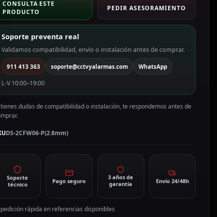
CONSULTA ESTE
P
PEDIR ASESORAMIENTO
PRODUCTO
ama
alue
Soporte preventa real
olor
lanco
Validamos compatibilidad, envío o instalación antes de comprar.
911 413 363
soporte@cctvyalarmas.com
WhatsApp
P,
.8
L-V 10:00–19:00
m,
oE
 tienes dudas de compatibilidad o instalación, te respondemos antes de
S-
omprar.
CFW06-
(2.8mm)
KU
DS-2CFW06-P(2.8mm)
antidad
3 años de
Soporte
Pago seguro
Envío 24/48h
garantía
técnico
pedición rápida en referencias disponibles