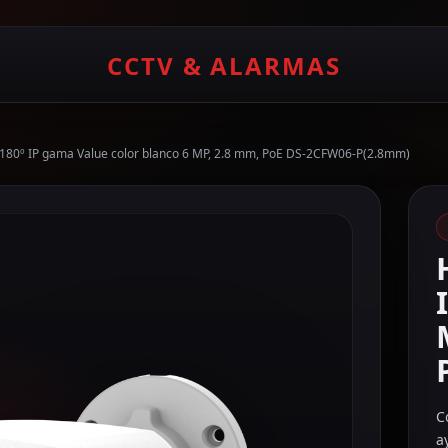
CCTV & ALARMAS
t 180º IP gama Value color blanco 6 MP, 2.8 mm, PoE DS-2CFW06-P(2.8mm)
C
a