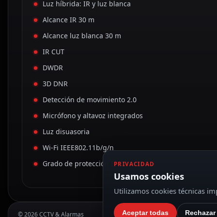
Luz híbrida: IR y luz blanca
Alcance IR 30 m
Alcance luz blanca 30 m
IR CUT
DWDR
3D DNR
Detección de movimiento 2.0
Micrófono y altavoz integrados
Luz disuasoria
Wi-Fi IEEE802.11b/g/n
Grado de protección IP67
PRIVACIDAD
Usamos cookies
Utilizamos cookies técnicas imp
Aceptar todas
Rechazar
© 2026 CCTV & Alarmas