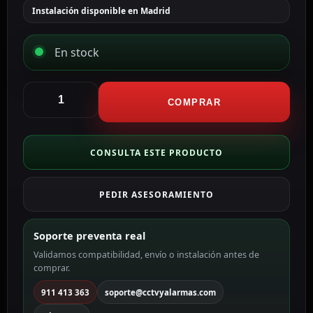
Instalación disponible en Madrid
En stock
Ajax
Doorbell
COMPRAR
4
MP
con
CONSULTA ESTE PRODUCTO
IA
integrada
PEDIR ASESORAMIENTO
color
blanco
AJ-
Soporte preventa real
DOORBELL-
Validamos compatibilidad, envío o instalación antes de
4-
comprar.
W
cantidad
911 413 363
soporte@cctvyalarmas.com