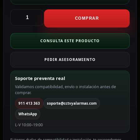
Hikvision
Domo
COMPRAR
Motorizado
IP
PT
CONSULTA ESTE PRODUCTO
Hikvision
gama
PEDIR ASESORAMIENTO
VALUE
color
blanco
Soporte preventa real
2
Validamos compatibilidad, envío o instalación antes de
MP,
comprar.
2.8
mm,
911 413 363
soporte@cctvyalarmas.com
PoE
WhatsApp
DS-
2DE2C200IWG/W(2.8mm)
L-V 10:00–19:00
(W)
cantidad
Si tienes dudas de compatibilidad o instalación, te respondemos