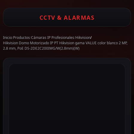
CCTV & ALARMAS
Inicio
/
Productos
/
Cámaras IP Profesionales
/
Hikvision
/
Hikvision Domo Motorizado IP PT Hikvision gama VALUE color blanco 2 MP,
2.8 mm, PoE DS-2DE2C200IWG/W(2.8mm)(W)