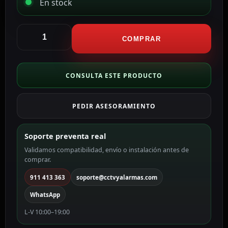
En stock
Hikvision
Domo
COMPRAR
Motorizado
IP
Hikvision
CONSULTA ESTE PRODUCTO
color
blanco
PEDIR ASESORAMIENTO
4
MP,
2.8
Soporte preventa real
~
Validamos compatibilidad, envío o instalación antes de
12
comprar.
mm,
PoE
911 413 363
soporte@cctvyalarmas.com
DS-
WhatsApp
2DE3404W-
DE(T5)
L-V 10:00–19:00
cantidad