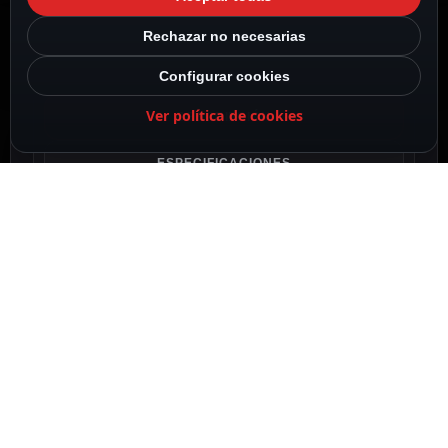
Rechazar no necesarias
Configurar cookies
Ver política de cookies
DESCRIPCIÓN
ESPECIFICACIONES
CONTENIDO DEL PAQUETE
DESCRIPCIÓN
Hikvision
Gama Value
Cámara IP Mini PT
1/2.8″ Progressive Scan CMOS