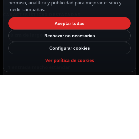
permiso, analítica y publicidad para mejorar el sitio y
medir campañas.
CARACTERÍSTICAS DESTACADAS
VER TODAS LAS CARACTERÍSTICAS
Aceptar todas
30 cm de largo
Rechazar no necesarias
Configurar cookies
Ver política de cookies
1 entrada macho estándar
2 salidas hembra estándar
Distribuidor de alimentación