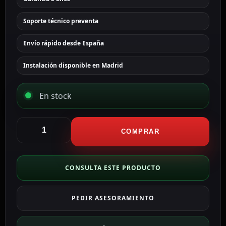
Soporte técnico preventa
Envío rápido desde España
Instalación disponible en Madrid
En stock
Safire
Distribuidor
COMPRAR
de
alimentación
CON102
CONSULTA ESTE PRODUCTO
cantidad
PEDIR ASESORAMIENTO