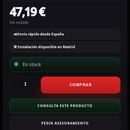
47,19
€
IVA incluido
Envío rápido desde España
🛠 Instalación disponible en Madrid
En stock
CCTV
&
COMPRAR
Alarmas
Detector
de
CONSULTA ESTE PRODUCTO
barrera
por
PEDIR ASESORAMIENTO
infrarrojos