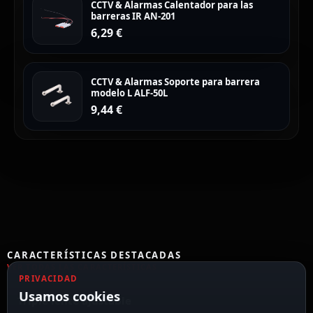
CCTV & Alarmas Calentador para las
barreras IR AN-201
6,29
€
CCTV & Alarmas Soporte para barrera
modelo L ALF-50L
9,44
€
CARACTERÍSTICAS DESTACADAS
VER TODAS LAS CARACTERÍSTICAS
PRIVACIDAD
Usamos cookies
Triple lente ajustable