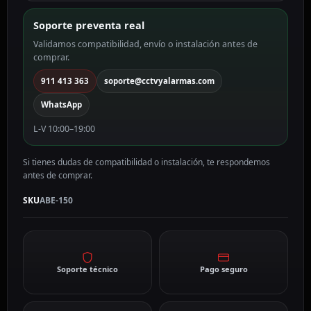
ABE-
150
Soporte preventa real
cantidad
Validamos compatibilidad, envío o instalación antes de
comprar.
911 413 363
soporte@cctvyalarmas.com
WhatsApp
L-V 10:00–19:00
Si tienes dudas de compatibilidad o instalación, te respondemos
antes de comprar.
SKU
ABE-150
Soporte técnico
Pago seguro