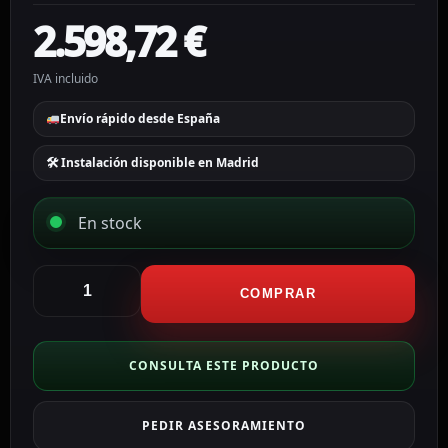
2.598,72
€
IVA incluido
Envío rápido desde España
🛠 Instalación disponible en Madrid
En stock
Hikvision
Decodificador
COMPRAR
Hikvision
256
canales
CONSULTA ESTE PRODUCTO
DS-
6916UDI(C)
PEDIR ASESORAMIENTO
cantidad