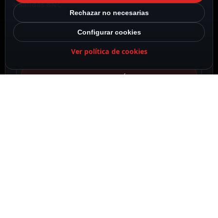
4 Salidas BNC
Rechazar no necesarias
Configurar cookies
Ver política de cookies
DESCRIPCIÓN
ESPECIFICACIONES
CONTENIDO DEL PAQUETE
DESCRIPCIÓN
Hikvision
Decodificador IP
16 Salidas HDMI hasta 4K