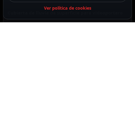
Ver política de cookies
Cubierta de lluvia de superficie para videoportero
Akuvox
DESCRIPCIÓN
ESPECIFICACIONES
CONTENIDO DEL PAQUETE