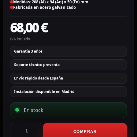
Medidas: 208 (Al) x 94 (An) x 50 (Fo) mm
Fabricada en acero galvanizado
68,00
€
IVA incluido
Garantía 3 años
Soporte técnico preventa
Envío rápido desde España
Instalación disponible en Madrid
En stock
Akuvox
Cubierta
COMPRAR