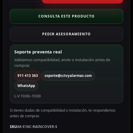
para
videoportero
Específica
CONSULTA ESTE PRODUCTO
para
Akuvox
PEDIR ASESORAMIENTO
AK
AK-
E16C-
Soporte preventa real
RAINCOVER-
Validamos compatibilidad, envío o instalación antes de
S
comprar.
cantidad
911 413 363
soporte@cctvyalarmas.com
WhatsApp
L-V 10:00–19:00
Si tienes dudas de compatibilidad o instalación, te respondemos
antes de comprar.
SKU
AK-E16C-RAINCOVER-S