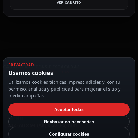
VER CARRITO
PRIVACIDAD
CARACTERÍSTICAS DESTACADAS
Usamos cookies
VER TODAS LAS CARACTERÍSTICAS
Utilizamos cookies técnicas imprescindibles y, con tu
Compatible con videoportero AK-E16C
permiso, analítica y publicidad para mejorar el sitio y
medir campañas.
Aceptar todas
Medidas
Rechazar no necesarias
208 (Al) x 94 (An) x 50 (Fo) mm
Configurar cookies