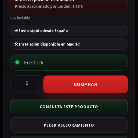
Precio aproximado por unidad: 1,18 €
IVA incluido
Envío rápido desde España
🛠 Instalación disponible en Madrid
En stock
Safire
Cubierta
COMPRAR
Para
DC
CON-
CONSULTA ESTE PRODUCTO
BOOT-
5521-
PEDIR ASESORAMIENTO
W
cantidad