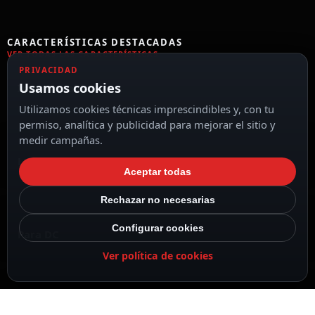
CARACTERÍSTICAS DESTACADAS
VER TODAS LAS CARACTERÍSTICAS
PRIVACIDAD
Usamos cookies
Impermeable
Utilizamos cookies técnicas imprescindibles y, con tu
permiso, analítica y publicidad para mejorar el sitio y
medir campañas.
Longitud de pelado 5~6 mm
Aceptar todas
Rechazar no necesarias
Configurar cookies
Para DC
Ver política de cookies
Cubierta