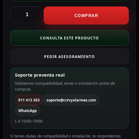
Dmtech
Conversor
COMPRAR
RS
485
a
CONSULTA ESTE PRODUCTO
USB
DMT-
PEDIR ASESORAMIENTO
RS485-
USB
cantidad
Soporte preventa real
Validamos compatibilidad, envío o instalación antes de
comprar.
911 413 363
soporte@cctvyalarmas.com
WhatsApp
L-V 10:00–19:00
Si tienes dudas de compatibilidad o instalación, te respondemos