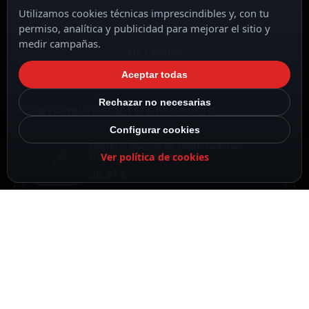
Utilizamos cookies técnicas imprescindibles y, con tu
← VOLVER
permiso, analítica y publicidad para mejorar el sitio y
medir campañas.
VER CARRITO
Aceptar todas
Rechazar no necesarias
COMPATIBLES CON ESTE PRODUCTO
Configurar cookies
Dmtech Módulo de comunicación
Ver política de cookies
DMTECH DMT-M9000-485
28,31
€