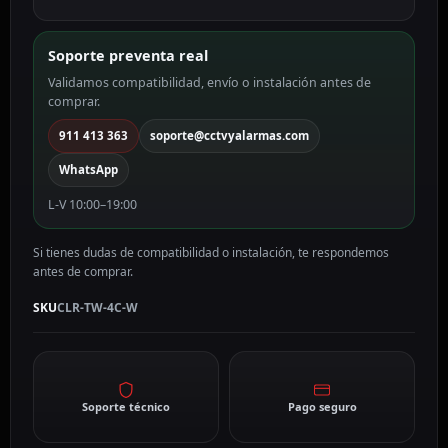
TW-
4C-
Soporte preventa real
W
Validamos compatibilidad, envío o instalación antes de
cantidad
comprar.
911 413 363
soporte@cctvyalarmas.com
WhatsApp
L-V 10:00–19:00
Si tienes dudas de compatibilidad o instalación, te respondemos
antes de comprar.
SKU
CLR-TW-4C-W
Soporte técnico
Pago seguro