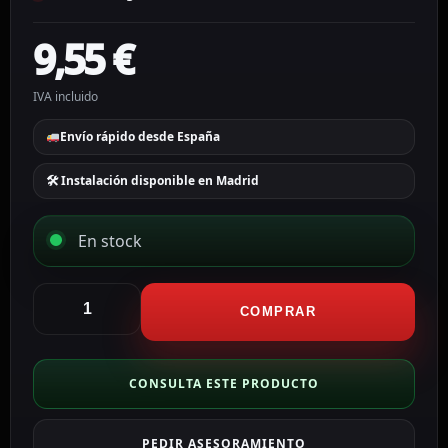
9,55
€
IVA incluido
Envío rápido desde España
🛠 Instalación disponible en Madrid
En stock
Tsec
Contacto
COMPRAR
magnético
TSEC
de
CONSULTA ESTE PRODUCTO
alta
potencia
PEDIR ASESORAMIENTO
CLR-