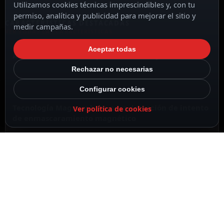
Utilizamos cookies técnicas imprescindibles y, con tu
permiso, analítica y publicidad para mejorar el sitio y
CARACTERÍSTICAS DESTACADAS
medir campañas.
VER TODAS LAS CARACTERÍSTICAS
Aceptar todas
Alta resistencia a choques mecánicos y eléctricos
Rechazar no necesarias
Configurar cookies
Tecnología Magnasphere para detección de intento
Ver política de cookies
de enmascaramiento magnético
TSEC
Detector magnético