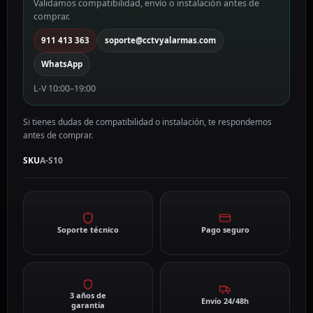
Validamos compatibilidad, envío o instalación antes de
cantidad
comprar.
911 413 363
soporte@cctvyalarmas.com
WhatsApp
L-V 10:00–19:00
Si tienes dudas de compatibilidad o instalación, te respondemos
antes de comprar.
SKU
A-S10
Soporte técnico
Pago seguro
3 años de
Envío 24/48h
garantía