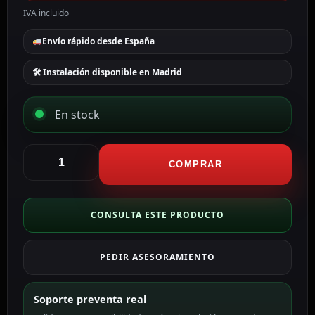
IVA incluido
Envío rápido desde España
🛠 Instalación disponible en Madrid
En stock
Fdp
Contacto
COMPRAR
magnético
FDP
Especial
CONSULTA ESTE PRODUCTO
para
empotrar
PEDIR ASESORAMIENTO
en
madera
A-
Soporte preventa real
S10