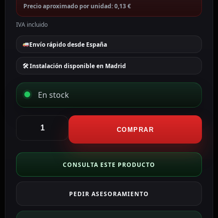
Precio aproximado por unidad: 0,13 €
IVA incluido
Envío rápido desde España
🛠 Instalación disponible en Madrid
En stock
Safire
Conectores
COMPRAR
RJ45
pasante
Para
CONSULTA ESTE PRODUCTO
crimpar
CON300-
PEDIR ASESORAMIENTO
FTP6-
EZ
cantidad