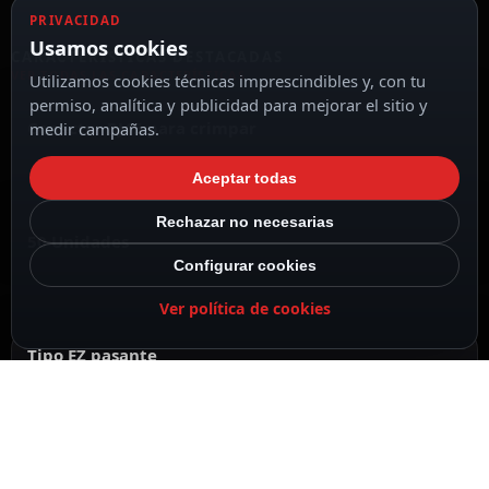
PRIVACIDAD
Usamos cookies
CARACTERÍSTICAS DESTACADAS
VER TODAS LAS CARACTERÍSTICAS
Utilizamos cookies técnicas imprescindibles y, con tu
permiso, analítica y publicidad para mejorar el sitio y
Conector RJ45 para crimpar
medir campañas.
Aceptar todas
Rechazar no necesarias
50 Unidades
Configurar cookies
Ver política de cookies
Tipo EZ pasante
Dimensiones / Peso