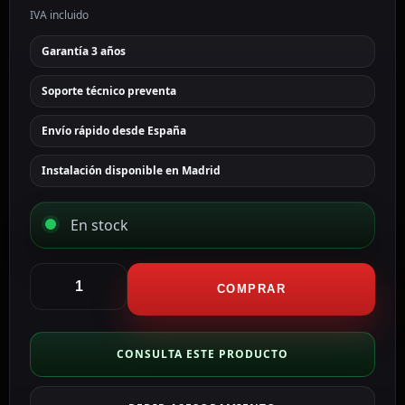
IVA incluido
Garantía 3 años
Soporte técnico preventa
Envío rápido desde España
Instalación disponible en Madrid
En stock
Safire
Conector
COMPRAR
SAFIRE
RCA
fêmea
CONSULTA ESTE PRODUCTO
CON240
cantidad