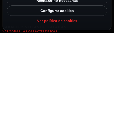
Rechazar no necesarias
Configurar cookies
Ver política de cookies
CARACTERÍSTICAS DESTACADAS
VER TODAS LAS CARACTERÍSTICAS
Dimensões / Peso
31 (Fo) x 11 (An) mm / 3 g
Tipo de conexão
RCA fêmea a RCA fêmea
DESCRIPCIÓN