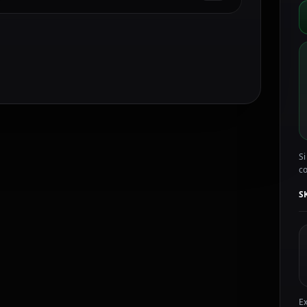
p
c
U
C
c
Si
c
S
Ex