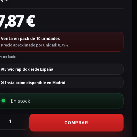
7,87
€
Venta en pack de 10 unidades
Precio aproximado por unidad: 0,79 €
A incluido
Envío rápido desde España
🛠 Instalación disponible en Madrid
En stock
afire
onector
COMPRAR
mpalme