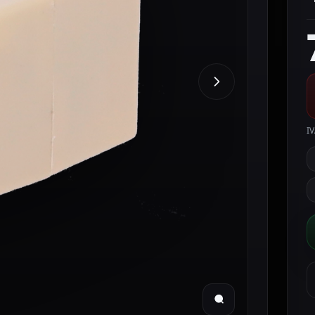
IV
S
C
E