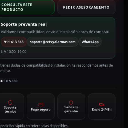
ara
CONSULTA ESTE
ables
PEDIR ASESORAMIENTO
PRODUCTO
TP
ON330
Soporte preventa real
antidad
Validamos compatibilidad, envío o instalación antes de comprar.
911 413 363
soporte@cctvyalarmas.com
WhatsApp
L-V 10:00–19:00
 tienes dudas de compatibilidad o instalación, te respondemos antes de
omprar.
KU
CON330
3 años de
Soporte
Pago seguro
Envío 24/48h
garantía
técnico
pedición rápida en referencias disponibles