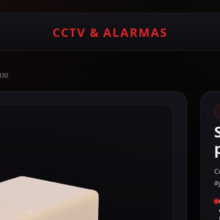
CCTV & ALARMAS
330
C
a