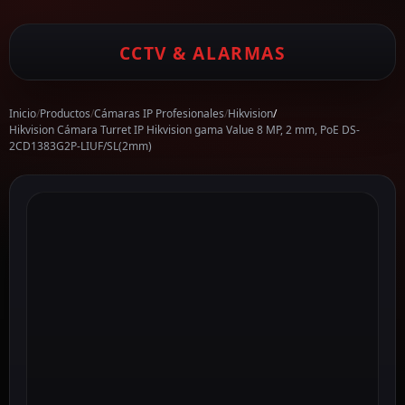
CCTV & ALARMAS
Inicio
/
Productos
/
Cámaras IP Profesionales
/
Hikvision
/
Hikvision Cámara Turret IP Hikvision gama Value 8 MP, 2 mm, PoE DS-
2CD1383G2P-LIUF/SL(2mm)