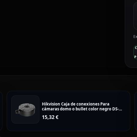
Ex
P
Hikvision Caja de conexiones Para
cámaras domo o bullet color negro DS-
1280ZJ-S-BLACK
15,32
€