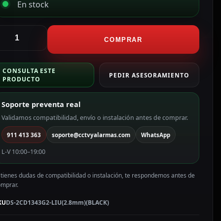
En stock
ikvision
ámara
COMPRAR
urret
P
CONSULTA ESTE
ikvision
PEDIR ASESORAMIENTO
PRODUCTO
ama
alue
Soporte preventa real
P,
Validamos compatibilidad, envío o instalación antes de comprar.
.8
911 413 363
soporte@cctvyalarmas.com
WhatsApp
m,
oE
L-V 10:00–19:00
S-
CD1343G2-
 tienes dudas de compatibilidad o instalación, te respondemos antes de
IU(2.8mm)
omprar.
BLACK)
antidad
KU
DS-2CD1343G2-LIU(2.8mm)(BLACK)