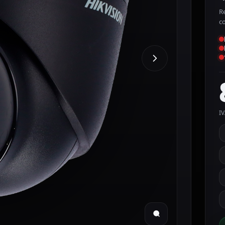
R
c
IV