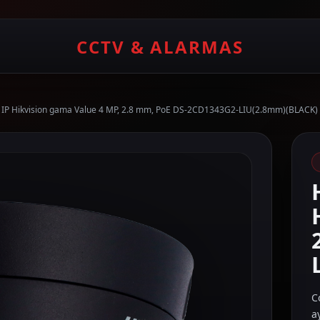
CCTV & ALARMAS
t IP Hikvision gama Value 4 MP, 2.8 mm, PoE DS-2CD1343G2-LIU(2.8mm)(BLACK)
C
a