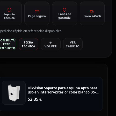
3 años de
Soporte
Pago seguro
Envío 24/48h
garantía
técnico
pedición rápida en referencias disponibles
CONSULTA
FICHA
←
VER
ESTE
TÉCNICA
VOLVER
CARRITO
RODUCTO
Hikvision Soporte para esquina Apto para
uso en interior/exterior color blanco DS-
1276ZJ-SUS
52,35
€