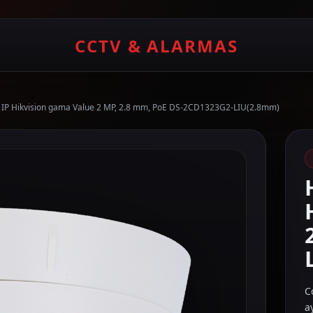
CCTV & ALARMAS
t IP Hikvision gama Value 2 MP, 2.8 mm, PoE DS-2CD1323G2-LIU(2.8mm)
C
a