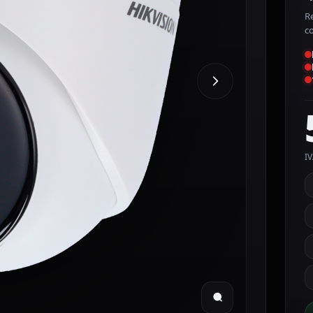
R
c
IV