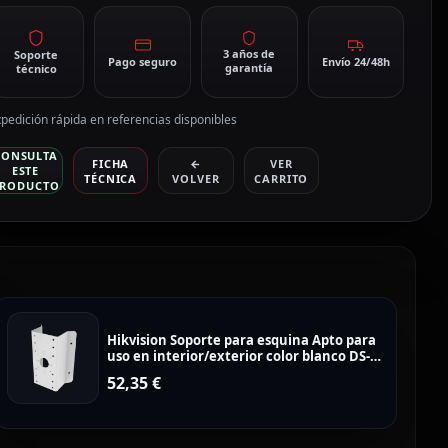
3 años de
Soporte
Pago seguro
Envío 24/48h
garantía
técnico
pedición rápida en referencias disponibles
CONSULTA
FICHA
←
VER
ESTE
TÉCNICA
VOLVER
CARRITO
RODUCTO
Hikvision Soporte para esquina Apto para
uso en interior/exterior color blanco DS-
1276ZJ-SUS
52,35
€