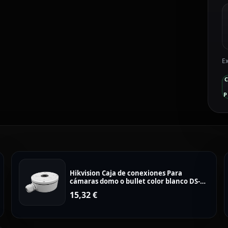
Ex
P
Hikvision Caja de conexiones Para
cámaras domo o bullet color blanco DS-
1280ZJ-S
15,32
€