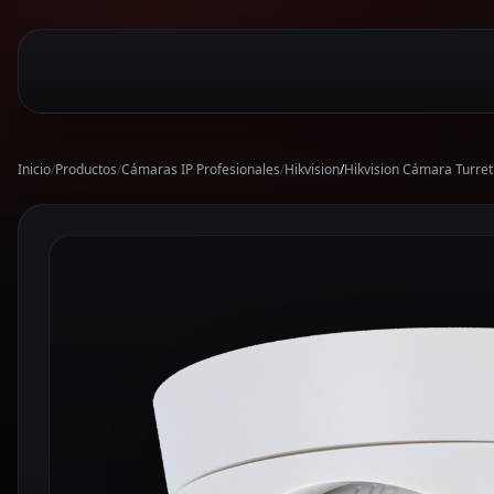
Inicio
/
Productos
/
Cámaras IP Profesionales
/
Hikvision
/
Hikvision Cámara Turre