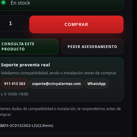
En stock
ikvision
ámara
COMPRAR
urret
P
CONSULTA ESTE
ikvision
PEDIR ASESORAMIENTO
PRODUCTO
ama
alue
Soporte preventa real
P,
Validamos compatibilidad, envío o instalación antes de comprar.
.8
911 413 363
soporte@cctvyalarmas.com
WhatsApp
m,
oE
L-V 10:00–19:00
S-
CD1323G2-
 tienes dudas de compatibilidad o instalación, te respondemos antes de
IU(2.8mm)
omprar.
antidad
KU
DS-2CD1323G2-LIU(2.8mm)