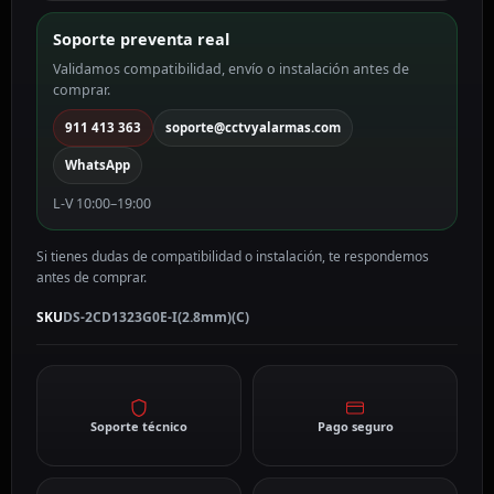
MP,
2.8
Soporte preventa real
mm,
Validamos compatibilidad, envío o instalación antes de
PoE
comprar.
DS-
2CD1323G0E-
911 413 363
soporte@cctvyalarmas.com
I(2.8mm)
WhatsApp
(C)
cantidad
L-V 10:00–19:00
Si tienes dudas de compatibilidad o instalación, te respondemos
antes de comprar.
SKU
DS-2CD1323G0E-I(2.8mm)(C)
Soporte técnico
Pago seguro