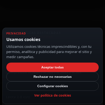
CARACTERÍSTICAS DESTACADAS
PRIVACIDAD
VER TODAS LAS CARACTERÍSTICAS
Usamos cookies
Utilizamos cookies técnicas imprescindibles y, con tu
2 Megapixel (1920x1080)
permiso, analítica y publicidad para mejorar el sitio y
medir campañas.
Aceptar todas
Compresión H.265+ / H.265 / H.264+ / H.264
Rechazar no necesarias
Configurar cookies
Ver política de cookies
Lente 2.8 mm