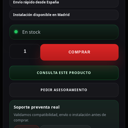
Envío rápido desde España
Instalación disponible en Madrid
En stock
Hikvision
Cámara
COMPRAR
térmica
Dual
IP
CONSULTA ESTE PRODUCTO
Hikvision
Gama
PEDIR ASESORAMIENTO
PRO
4
MP
Soporte preventa real
DS-
Validamos compatibilidad, envío o instalación antes de
2TD2628-
comprar.
7/QA