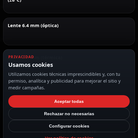
Lente 6.4 mm (óptica)
Lente 6.9 mm (térmica)
PRIVACIDAD
Usamos cookies
Utilizamos cookies técnicas imprescindibles y, con tu
permiso, analítica y publicidad para mejorar el sitio y
medir campañas.
Aceptar todas
DESCRIPCIÓN
Rechazar no necesarias
ESPECIFICACIONES
Configurar cookies
CONTENIDO DEL PAQUETE