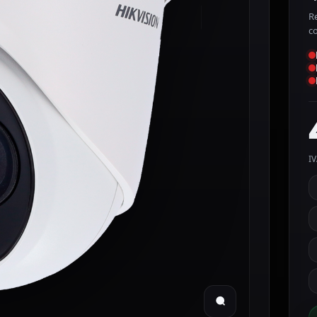
R
c
IV