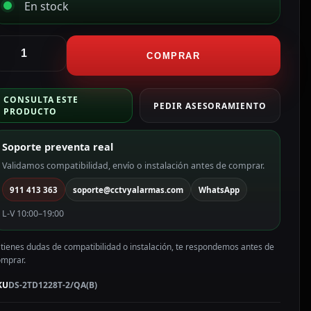
En stock
ikvision
ámara
COMPRAR
érmica
ual
CONSULTA ESTE
P
PEDIR ASESORAMIENTO
PRODUCTO
ikvision
ama
Soporte preventa real
RO
Validamos compatibilidad, envío o instalación antes de comprar.
P,
911 413 363
soporte@cctvyalarmas.com
WhatsApp
.2
mm
L-V 10:00–19:00
S-
TD1228T-
 tienes dudas de compatibilidad o instalación, te respondemos antes de
/QA(B)
omprar.
antidad
KU
DS-2TD1228T-2/QA(B)