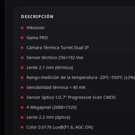
DESCRIPCIÓN
Hikvision
Gama PRO
Cámara Térmica Turret Dual IP
Sensor térmico 256×192 Vox
Lente 2.1 mm (térmica)
Rango medición de la temperatura -20ºC~550ºC (±2%
Sensibilidad térmica < 40 mK
Sensor óptico 1/2.7” Progressive Scan CMOS
4 Megapixel (2688×1520)
Lente 2.2 mm (óptica)
Color 0.0176 Lux@(F1.6, AGC ON)