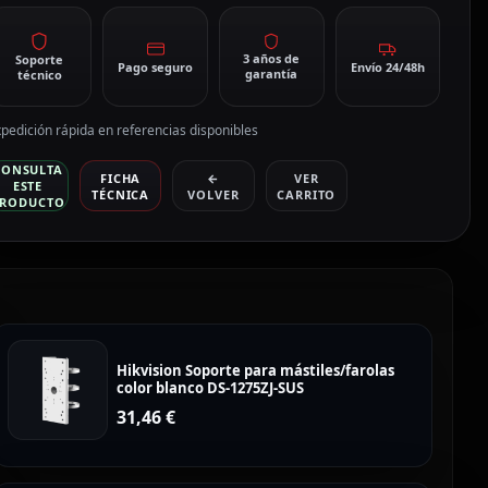
3 años de
Soporte
Pago seguro
Envío 24/48h
garantía
técnico
pedición rápida en referencias disponibles
CONSULTA
FICHA
←
VER
ESTE
TÉCNICA
VOLVER
CARRITO
RODUCTO
Hikvision Soporte para mástiles/farolas
color blanco DS-1275ZJ-SUS
31,46
€