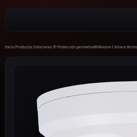
Inicio
/
Productos
/
Soluciones IP
/
Protección perimetral
/
Hikvision Cámara térmi