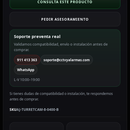
8
CONSULTA ESTE PRODUCTO
Megapixel
Ajax
PEDIR ASESORAMIENTO
color
negro
8
Soporte preventa real
MP,
Validamos compatibilidad, envío o instalación antes de
4
comprar.
mm
AJ-
911 413 363
soporte@cctvyalarmas.com
TURRETCAM-
WhatsApp
8-
0400-
L-V 10:00–19:00
B
cantidad
Si tienes dudas de compatibilidad o instalación, te respondemos
antes de comprar.
SKU
AJ-TURRETCAM-8-0400-B