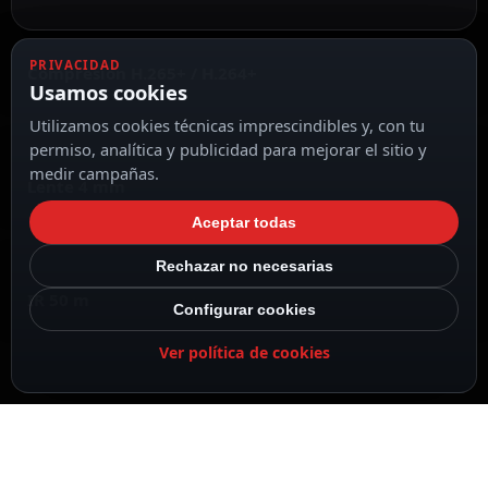
PRIVACIDAD
Compresión H.265+ / H.264+
Usamos cookies
Utilizamos cookies técnicas imprescindibles y, con tu
permiso, analítica y publicidad para mejorar el sitio y
medir campañas.
Lente 4 mm
Aceptar todas
Rechazar no necesarias
IR 50 m
Configurar cookies
Ver política de cookies
Configuración recomendada
Recomendado para completar esta instalación