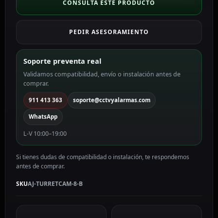
8
CONSULTA ESTE PRODUCTO
Megapixel
Ajax
PEDIR ASESORAMIENTO
color
negro
8
Soporte preventa real
MP,
Validamos compatibilidad, envío o instalación antes de
2.8
comprar.
mm
AJ-
911 413 363
soporte@cctvyalarmas.com
TURRETCAM-
WhatsApp
8-
B
L-V 10:00–19:00
cantidad
Si tienes dudas de compatibilidad o instalación, te respondemos
antes de comprar.
SKU
AJ-TURRETCAM-8-B