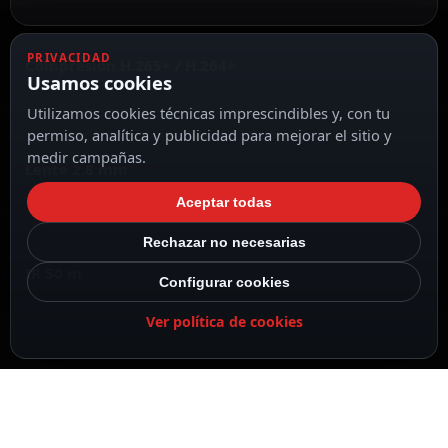
PRIVACIDAD
Compresión H.265+ / H.264+
Usamos cookies
Utilizamos cookies técnicas imprescindibles y, con tu
permiso, analítica y publicidad para mejorar el sitio y
medir campañas.
Lente 2.8 mm
Aceptar todas
Rechazar no necesarias
IR 50 m
Configurar cookies
Ver política de cookies
Configuración recomendada
Recomendado para completar esta instalación