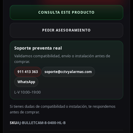
Bullet
8
CONSULTA ESTE PRODUCTO
Megapixel
Ajax
PEDIR ASESORAMIENTO
color
negro
8
Soporte preventa real
MP,
Validamos compatibilidad, envío o instalación antes de
4
comprar.
mm
AJ-
911 413 363
soporte@cctvyalarmas.com
BULLETCAM-
WhatsApp
8-
0400-
L-V 10:00–19:00
HL-
B
Si tienes dudas de compatibilidad o instalación, te respondemos
cantidad
antes de comprar.
SKU
AJ-BULLETCAM-8-0400-HL-B