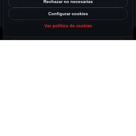
Rechazar no necesarias
canales AJ-NVR108-B
canales AJ-NVR108-W
Recomendado para completar la
Recomendado para completar la
Configurar cookies
grabación
grabación
248,48
€
248,48
€
Ver política de cookies
DESCRIPCIÓN
ESPECIFICACIONES
CONTENIDO DEL PAQUETE
DESCRIPCIÓN
Cámara de videovigilancia con resolución de 5
megapíxeles y lente de 2.8 mm, y con protección
IP65. Cuenta con visión nocturna por luz blanca