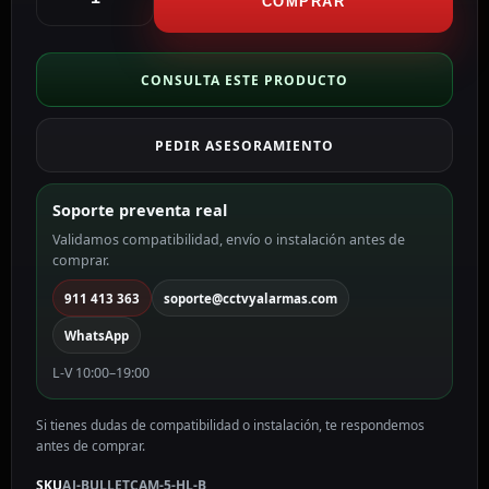
Cámara
COMPRAR
IP
Bullet
5
CONSULTA ESTE PRODUCTO
Megapixel
Ajax
PEDIR ASESORAMIENTO
color
negro
5
Soporte preventa real
MP,
Validamos compatibilidad, envío o instalación antes de
2.8
comprar.
mm
AJ-
911 413 363
soporte@cctvyalarmas.com
BULLETCAM-
WhatsApp
5-
HL-
L-V 10:00–19:00
B
cantidad
Si tienes dudas de compatibilidad o instalación, te respondemos
antes de comprar.
SKU
AJ-BULLETCAM-5-HL-B