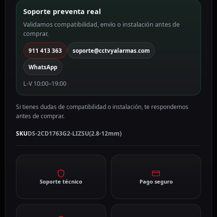
6
Soporte preventa real
MP,
Validamos compatibilidad, envío o instalación antes de
2.8
comprar.
~
12
911 413 363
soporte@cctvyalarmas.com
mm
WhatsApp
Motorizada,
PoE
L-V 10:00–19:00
DS-
2CD1763G2-
Si tienes dudas de compatibilidad o instalación, te respondemos
LIZSU(2.8-
antes de comprar.
12mm)
cantidad
SKU
DS-2CD1763G2-LIZSU(2.8-12mm)
Soporte técnico
Pago seguro