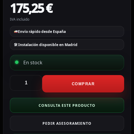
175,25
€
IVA incluido
Envío rápido desde España
🛠 Instalación disponible en Madrid
En stock
Hikvision
Cámara
COMPRAR
Domo
IP
Hikvision
CONSULTA ESTE PRODUCTO
gama
VALUE
PEDIR ASESORAMIENTO
color
blanco