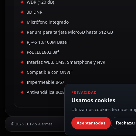
WDR (120 dB)
3D DNR
Micrófono integrado
Ranura para tarjeta MicroSD hasta 512 GB
RJ-45 10/100M BaseT
PoE IEEE802.3af
Interfaz WEB, CMS, Smartphone y NVR
Compatible con ONVIF
Impermeable IP67
Antivandálica IK08
PRIVACIDAD
Usamos cookies
Utilizamos cookies técnicas imp
Aceptar todas
Rechazar
© 2026 CCTV & Alarmas