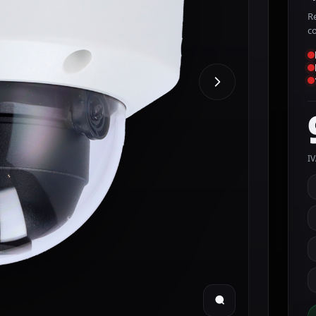
R
c
IV