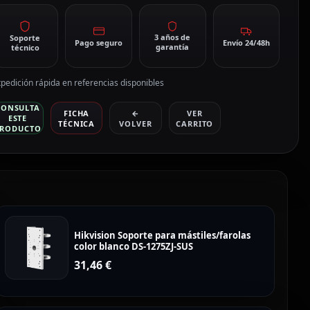
3 años de
Soporte
Pago seguro
Envío 24/48h
garantía
técnico
pedición rápida en referencias disponibles
CONSULTA
FICHA
←
VER
ESTE
TÉCNICA
VOLVER
CARRITO
RODUCTO
Hikvision Soporte para mástiles/farolas
color blanco DS-1275ZJ-SUS
31,46
€