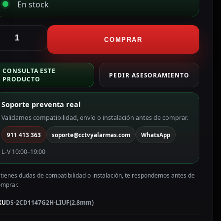
En stock
ikvision
ámara
COMPRAR
omo
P
CONSULTA ESTE
ikvision
PEDIR ASESORAMIENTO
PRODUCTO
ama
alue
Soporte preventa real
olor
lanco
Validamos compatibilidad, envío o instalación antes de comprar.
911 413 363
soporte@cctvyalarmas.com
WhatsApp
P,
.8
L-V 10:00–19:00
m,
oE
 tienes dudas de compatibilidad o instalación, te respondemos antes de
S-
omprar.
CD1147G2H-
IUF(2.8mm)
KU
DS-2CD1147G2H-LIUF(2.8mm)
antidad