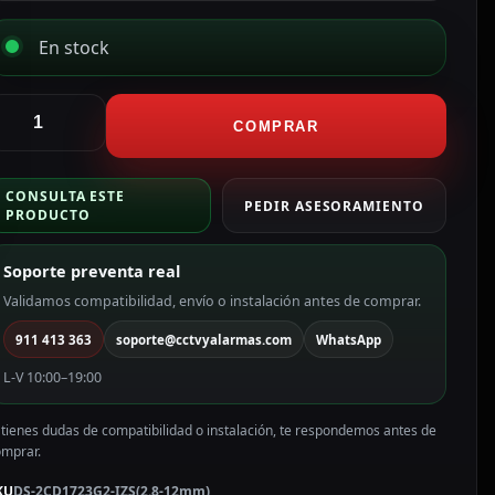
En stock
ikvision
ámara
COMPRAR
omo
P
CONSULTA ESTE
ikvision
PEDIR ASESORAMIENTO
PRODUCTO
ama
ALUE
Soporte preventa real
olor
lanco
Validamos compatibilidad, envío o instalación antes de comprar.
911 413 363
soporte@cctvyalarmas.com
WhatsApp
P,
.8
L-V 10:00–19:00
2
 tienes dudas de compatibilidad o instalación, te respondemos antes de
mm
omprar.
otorizada,
oE
KU
DS-2CD1723G2-IZS(2.8-12mm)