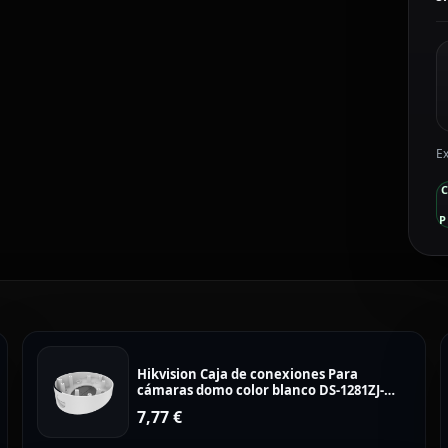
D
2
I
1
c
Ex
P
Hikvision Caja de conexiones Para
cámaras domo color blanco DS-1281ZJ-
DM23
7,77
€