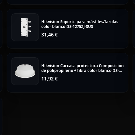
Hikvision Soporte para mástiles/farolas
color blanco DS-1275ZJ-SUS
31,46
€
Hikvision Carcasa protectora Composición
de polipropileno + fibra color blanco DS-
1253ZJ-L
11,92
€