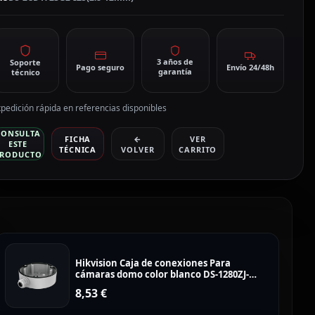
S-
CD1723G2-
ZS(2.8-
2mm)
3 años de
Soporte
Pago seguro
Envío 24/48h
garantía
técnico
antidad
pedición rápida en referencias disponibles
CONSULTA
FICHA
←
VER
ESTE
TÉCNICA
VOLVER
CARRITO
RODUCTO
Hikvision Caja de conexiones Para
cámaras domo color blanco DS-1280ZJ-
DM21
8,53
€