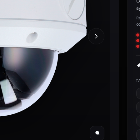
C
a
R
c
IV