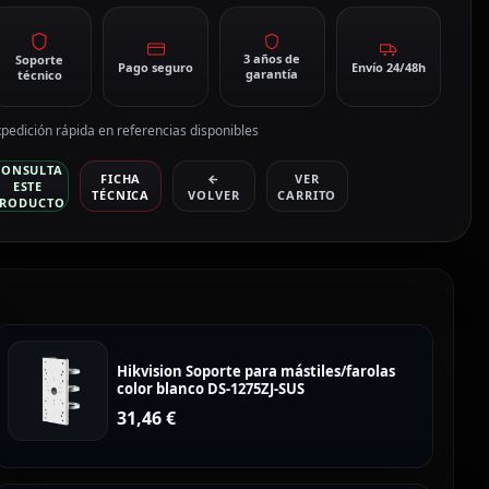
3 años de
Soporte
Pago seguro
Envío 24/48h
garantía
técnico
pedición rápida en referencias disponibles
CONSULTA
FICHA
←
VER
ESTE
TÉCNICA
VOLVER
CARRITO
RODUCTO
Hikvision Soporte para mástiles/farolas
color blanco DS-1275ZJ-SUS
31,46
€