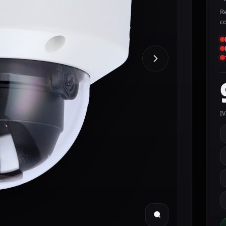
R
c
IV