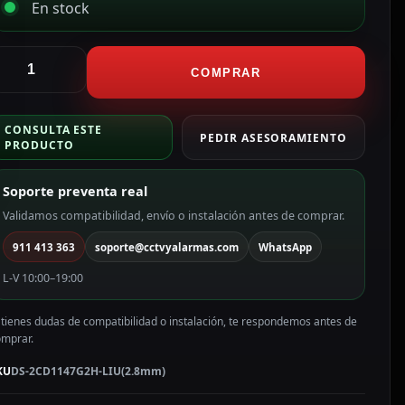
En stock
ikvision
ámara
COMPRAR
omo
P
CONSULTA ESTE
ikvision
PEDIR ASESORAMIENTO
PRODUCTO
ama
alue
Soporte preventa real
olor
lanco
Validamos compatibilidad, envío o instalación antes de comprar.
911 413 363
soporte@cctvyalarmas.com
WhatsApp
P,
.8
L-V 10:00–19:00
m,
oE
 tienes dudas de compatibilidad o instalación, te respondemos antes de
S-
omprar.
CD1147G2H-
IU(2.8mm)
KU
DS-2CD1147G2H-LIU(2.8mm)
antidad