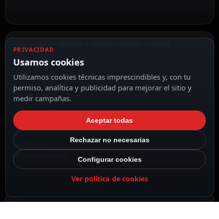
Compresión H.265+ / H.265 / H.264+ / H.264
PRIVACIDAD
Usamos cookies
Utilizamos cookies técnicas imprescindibles y, con tu
permiso, analítica y publicidad para mejorar el sitio y
Lente 4 mm
medir campañas.
Aceptar todas
Rechazar no necesarias
Luz híbrida
IR y luz blanca
Configurar cookies
Ver política de cookies
DESCRIPCIÓN