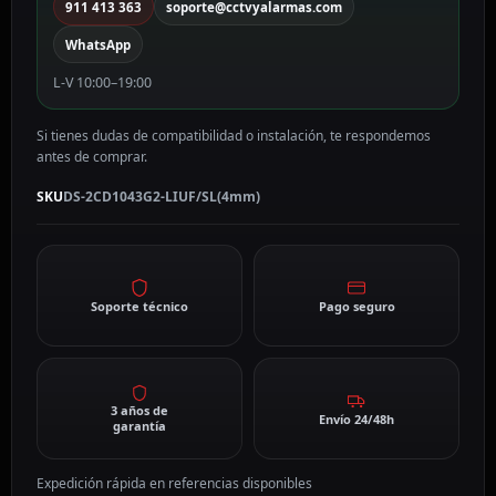
PoE
911 413 363
soporte@cctvyalarmas.com
DS-
WhatsApp
2CD1043G2-
LIUF/SL(4mm)
L-V 10:00–19:00
cantidad
Si tienes dudas de compatibilidad o instalación, te respondemos
antes de comprar.
SKU
DS-2CD1043G2-LIUF/SL(4mm)
Soporte técnico
Pago seguro
3 años de
Envío 24/48h
garantía
Expedición rápida en referencias disponibles