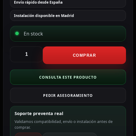
Envío rápido desde España
Instalación disponible en Madrid
En stock
Hikvision
Cámara
COMPRAR
Bullet
IP
Hikvision
CONSULTA ESTE PRODUCTO
gama
Value
PEDIR ASESORAMIENTO
color
blanco
4
Soporte preventa real
MP,
Validamos compatibilidad, envío o instalación antes de
4
comprar.
mm,