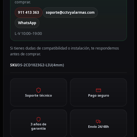
comprar.
mm,
PoE
911 413 363
soporte@cctvyalarmas.com
DS-
WhatsApp
2CD1023G2-
LIU(4mm)
L-V 10:00–19:00
cantidad
Si tienes dudas de compatibilidad o instalación, te respondemos
antes de comprar.
SKU
DS-2CD1023G2-LIU(4mm)
Soporte técnico
Pago seguro
3 años de
Envío 24/48h
garantía