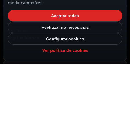
Lente 4 mm
medir campañas.
Aceptar todas
Rechazar no necesarias
Luz híbrida
IR y luz blanca
Configurar cookies
Ver política de cookies
DESCRIPCIÓN
ESPECIFICACIONES
CONTENIDO DEL PAQUETE
DESCRIPCIÓN