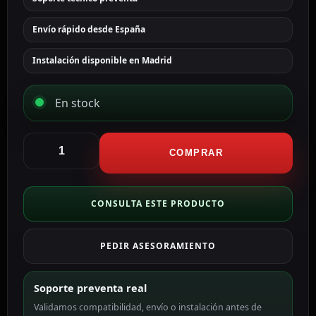
Envío rápido desde España
Instalación disponible en Madrid
En stock
Hikvision
Cámara
COMPRAR
Bullet
IP
Hikvision
CONSULTA ESTE PRODUCTO
gama
Value
PEDIR ASESORAMIENTO
color
blanco
2
Soporte preventa real
MP,
Validamos compatibilidad, envío o instalación antes de
4