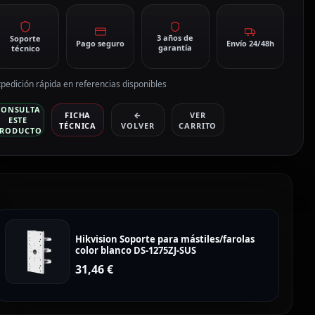
3 años de
Soporte
Pago seguro
Envío 24/48h
garantía
técnico
pedición rápida en referencias disponibles
CONSULTA
FICHA
←
VER
ESTE
TÉCNICA
VOLVER
CARRITO
RODUCTO
Hikvision Soporte para mástiles/farolas
color blanco DS-1275ZJ-SUS
31,46
€