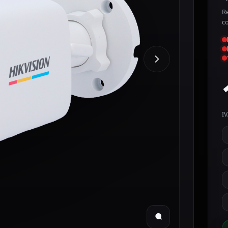
R
c
IV