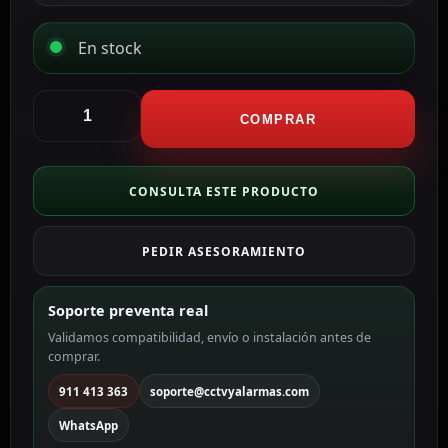
En stock
Hikvision
Cámara
COMPRAR
Bullet
IP
Hikvision
CONSULTA ESTE PRODUCTO
Gama
Value
PEDIR ASESORAMIENTO
color
blanco
2
Soporte preventa real
MP,
Validamos compatibilidad, envío o instalación antes de
4
comprar.
mm,
PoE
911 413 363
soporte@cctvyalarmas.com
DS-
WhatsApp
2CD1T27G2H-