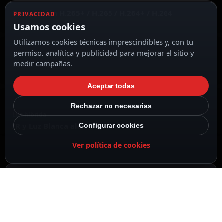
Compresión H.265+ / H.265 / H.264+ / H.264
PRIVACIDAD
Usamos cookies
Utilizamos cookies técnicas imprescindibles y, con tu
permiso, analítica y publicidad para mejorar el sitio y
medir campañas.
Lente 4 mm
Aceptar todas
Rechazar no necesarias
Luz híbrida
IR y Luz Blanca alcance 50 m
Configurar cookies
Ver política de cookies
DESCRIPCIÓN
ESPECIFICACIONES