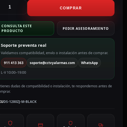
ikvision
aja
COMPRAR
e
onexiones
CONSULTA ESTE
ara
PEDIR ASESORAMIENTO
PRODUCTO
ámaras
omo
Soporte preventa real
olor
egro
Validamos compatibilidad, envío o instalación antes de comprar.
S-
911 413 363
soporte@cctvyalarmas.com
WhatsApp
280ZJ-
-
L-V 10:00–19:00
LACK
antidad
 tienes dudas de compatibilidad o instalación, te respondemos antes de
omprar.
KU
DS-1280ZJ-M-BLACK