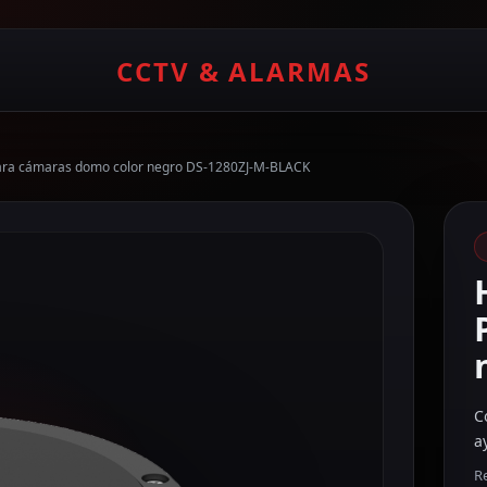
CCTV & ALARMAS
Para cámaras domo color negro DS-1280ZJ-M-BLACK
C
a
Re