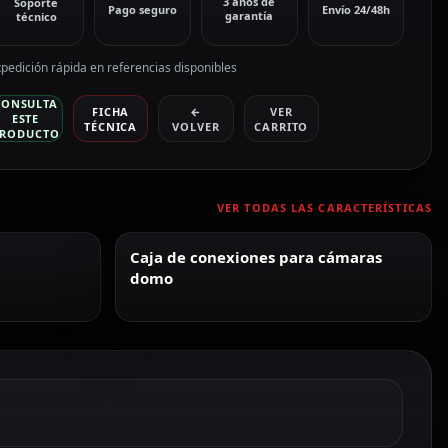
3 años de
Soporte
Pago seguro
Envío 24/48h
garantía
técnico
pedición rápida en referencias disponibles
CONSULTA
FICHA
←
VER
ESTE
TÉCNICA
VOLVER
CARRITO
RODUCTO
VER TODAS LAS CARACTERÍSTICAS
Caja de conexiones para cámaras
domo