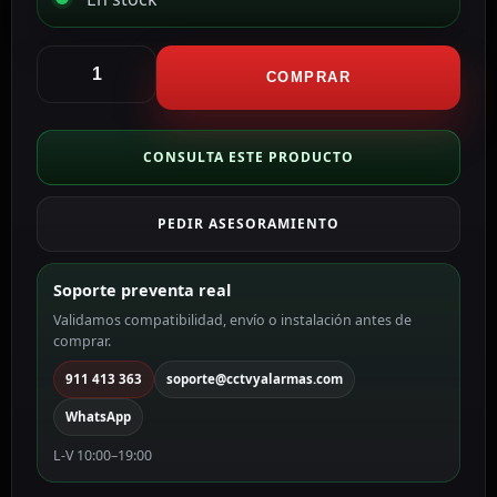
Hikvision
Caja
COMPRAR
de
conexiones
Para
CONSULTA ESTE PRODUCTO
cámaras
domo
PEDIR ASESORAMIENTO
color
negro
DS-
Soporte preventa real
1280ZJ-
Validamos compatibilidad, envío o instalación antes de
DM21-
comprar.
BLACK
cantidad
911 413 363
soporte@cctvyalarmas.com
WhatsApp
L-V 10:00–19:00