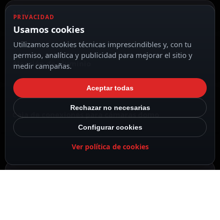
250 g
PRIVACIDAD
Usamos cookies
Utilizamos cookies técnicas imprescindibles y, con tu
permiso, analítica y publicidad para mejorar el sitio y
Aleación de aluminio
medir campañas.
Aceptar todas
Rechazar no necesarias
Caja de conexiones para cámaras domo
Configurar cookies
Ver política de cookies
DESCRIPCIÓN
ESPECIFICACIONES