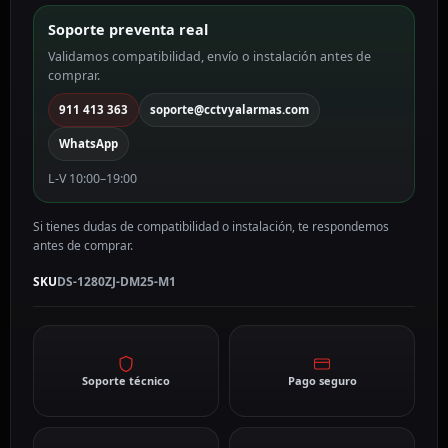
DS-
Soporte preventa real
1280ZJ-
Validamos compatibilidad, envío o instalación antes de
DM25-
comprar.
M1
cantidad
911 413 363
soporte@cctvyalarmas.com
WhatsApp
L-V 10:00–19:00
Si tienes dudas de compatibilidad o instalación, te respondemos
antes de comprar.
SKU
DS-1280ZJ-DM25-M1
Soporte técnico
Pago seguro