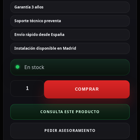
Garantía 3 años
Soporte técnico preventa
Envío rápido desde España
Instalación disponible en Madrid
En stock
Hikvision
Caja
COMPRAR
de
conexiones
Para
CONSULTA ESTE PRODUCTO
cámaras
domo
PEDIR ASESORAMIENTO
color
blanco