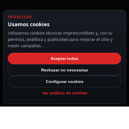
PRIVACIDAD
CARACTERÍSTICAS DESTACADAS
Usamos cookies
VER TODAS LAS CARACTERÍSTICAS
Utilizamos cookies técnicas imprescindibles y, con tu
permiso, analítica y publicidad para mejorar el sitio y
42 (Al) x 167.5 (φ) mm
medir campañas.
Aceptar todas
362 g
Rechazar no necesarias
Configurar cookies
Ver política de cookies
Aleación de aluminio