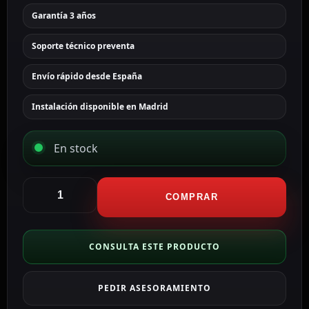
Garantía 3 años
Soporte técnico preventa
Envío rápido desde España
Instalación disponible en Madrid
En stock
Hikvision
Caja
COMPRAR
de
conexiones
Para
CONSULTA ESTE PRODUCTO
cámaras
domo
PEDIR ASESORAMIENTO
color
blanco