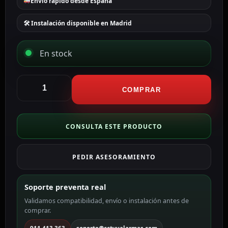
Envío rápido desde España
🛠 Instalación disponible en Madrid
En stock
CCTV
&
COMPRAR
Alarmas
Cable
preparado
CONSULTA ESTE PRODUCTO
múltiple
BNC
PEDIR ASESORAMIENTO
macho
a
BNC
Soporte preventa real
macho
Validamos compatibilidad, envío o instalación antes de
BNC4-
comprar.
45
cantidad