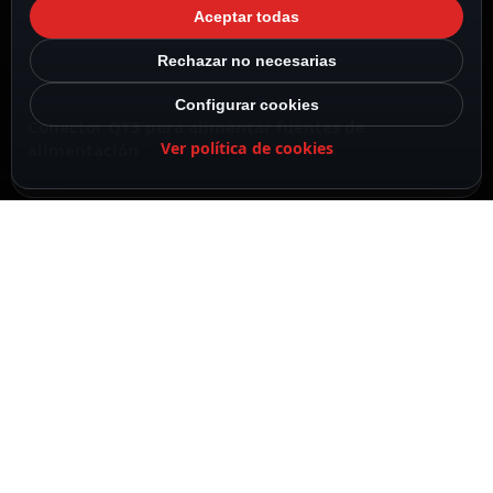
Cable a enchufe Tipo F
Aceptar todas
Rechazar no necesarias
Configurar cookies
Conector QT3 para alimentar fuentes de
Ver política de cookies
alimentación
longitud
1.4 m
corriente_salida
16A