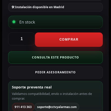
🛠 Instalación disponible en Madrid
En stock
CCTV
&
COMPRAR
Alarmas
Cable
a
CONSULTA ESTE PRODUCTO
enchufe
Conector
PEDIR ASESORAMIENTO
QT3
AC-
EU-
Soporte preventa real
C14F
Validamos compatibilidad, envío o instalación antes de
cantidad
comprar.
911 413 363
soporte@cctvyalarmas.com