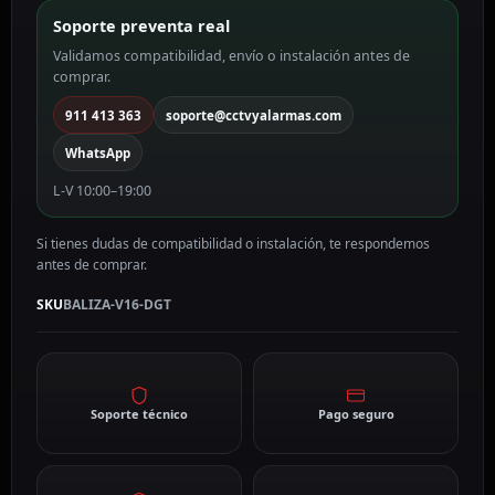
DGT
Soporte preventa real
cantidad
Validamos compatibilidad, envío o instalación antes de
comprar.
911 413 363
soporte@cctvyalarmas.com
WhatsApp
L-V 10:00–19:00
Si tienes dudas de compatibilidad o instalación, te respondemos
antes de comprar.
SKU
BALIZA-V16-DGT
Soporte técnico
Pago seguro