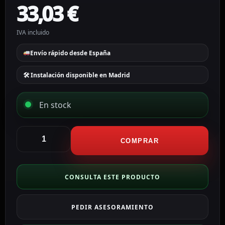
33,03
€
IVA incluido
Envío rápido desde España
🛠 Instalación disponible en Madrid
En stock
Queclink
Baliza
COMPRAR
compatible
con
plataforma
CONSULTA ESTE PRODUCTO
DGT
3.0
PEDIR ASESORAMIENTO
BALIZA-
V16-