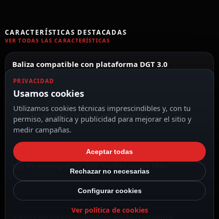
CARACTERÍSTICAS DESTACADAS
VER TODAS LAS CARACTERÍSTICAS
Baliza compatible con plataforma DGT 3.0
PRIVACIDAD
Usamos cookies
Utilizamos cookies técnicas imprescindibles y, con tu
Base imantada con alta adherencia
permiso, analítica y publicidad para mejorar el sitio y
medir campañas.
Aceptar todas
Luz de emergencia 360º visible hasta 1km
Rechazar no necesarias
Configurar cookies
Ver política de cookies
4 pilas AA intercambiables sin herramienta