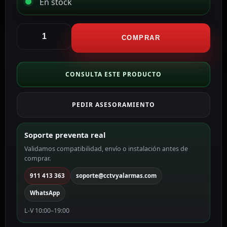
En stock
Aqara
Cámara
COMPRAR
Hub
G5
Pro
CONSULTA ESTE PRODUCTO
(WiFi)
AQ-
PEDIR ASESORAMIENTO
CH-
C07D-
W
Soporte preventa real
cantidad
Validamos compatibilidad, envío o instalación antes de
comprar.
911 413 363
soporte@cctvyalarmas.com
WhatsApp
L-V 10:00–19:00