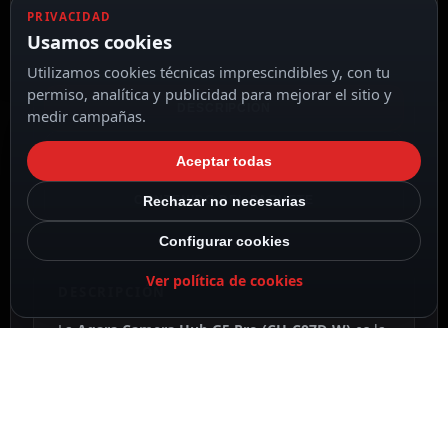
PRIVACIDAD
Usamos cookies
Utilizamos cookies técnicas imprescindibles y, con tu
permiso, analítica y publicidad para mejorar el sitio y
DESCRIPCIÓN
medir campañas.
ESPECIFICACIONES
Aceptar todas
CONTENIDO DEL PAQUETE
Rechazar no necesarias
Configurar cookies
Ver política de cookies
DESCRIPCIÓN
La
Aqara Camera Hub G5 Pro (CH-C07D-W)
es la
culminación de la seguridad perimetral
inteligente. No es solo una cámara de vigilancia
para exteriores; es un centro de control integral
(Hub) que unifica tu red
Zigbee 3.0
y actúa como