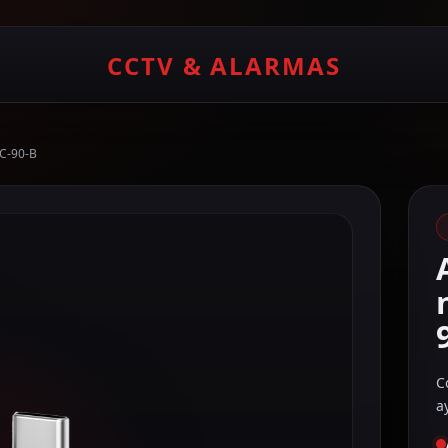
CCTV & ALARMAS
C-90-B
C
a